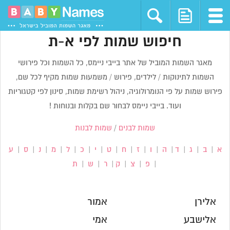
חיפוש שמות לפי א-ת
מאגר השמות המוביל של אתר בייבי ניימס, כל השמות וכל פירושי
השמות לתינוקות / לילדים, פירוש / משמעות שמות מקיף לכל שם,
פירוש שמות על פי הנומרולוגיה, ניהול רשימת שמות, סינון לפי קטגוריות
ועוד. בייבי ניימס לבחור שם בקלות ובנוחות !
שמות לבנים
/
שמות לבנות
א
|
ב
|
ג
|
ד
|
ה
|
ו
|
ז
|
ח
|
ט
|
י
|
כ
|
ל
|
מ
|
נ
|
ס
|
ע
|
פ
|
צ
|
ק
|
ר
|
ש
|
ת
אלירן
אמור
אלישבע
אמי