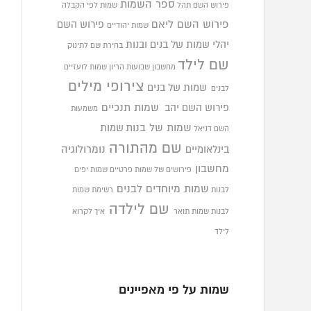
ספר השמות
פירוש השם תהל
שמות לפי הקבלה
פירוש השם ליאם
פירוש השם
שמות יהודיים
יהלי
שמות של בנים ובנות
בחירת שם לתינוק
שם לילד
מחשבון שבועות הריון
שמות לועזיים
צירופי מילים
שמות של בנים
לבנים
פירוש השם יהב
שמות תנכיים
משמעות
שמות של בנות
שמות
השם דניאל
שם מהתורה
בינלאומיים
נומרולוגיה
מחשבון
פירושים של שמות פרטיים
שמות יפים
שמות מיוחדים לבנים
לבנות
רשימת שמות
שם לילדה
לבנות
שמות תואר
איך לקרוא
לילד
שמות על פי מאפיינים