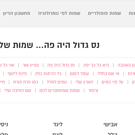
ות
שמות פופולריים
שמות לפי נומרולוגיה
מחשבון הריון
נס גדול היה פה… שמות של 
 האהבה
|
היא כל כך יפה
|
נס גדול היה פה
|
מפיץ אור
|
אני כל 
רות
|
אי שם בחלל
|
עומד דומם
|
כל הדתות כולן
|
פינת ליטוף
|
ן
|
על פני המים
|
הארץ שלי
|
טסים לחו”ל
|
כמו פרח פורח
|
חיי
ציפור
|
שמות שמתחברים להם
|
שם החיבה שלי
|
אבישי
ליגד
ניסי