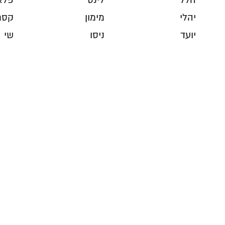
הלל
לינס
פלא
יהלי
מימון
קסם
יועד
ניסו
שי