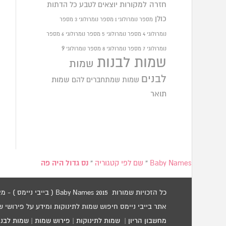
חזרה למקורות
יוצאים לטבע
כל הדתות
כולן
מספר נומרולוגי 1
מספר נומרולוגי 3
מספר
נומרולוגי 4
מספר נומרולוגי 5
מספר נומרולוגי 6
מספר
9
נומרולוגי 7
מספר נומרולוגי 8
מספר נומרולוגי
שמות לבנות
שמות
לבנים
שמות שמתחברים להם
שמות
תואר
Baby Names
»
שם לפי קטגוריה
»
נס גדול היה פה
כל הזכויות שמורות 2015 Baby Names ( בייבי ניימס ) - מאגר שמות לתינוקות / שמות לילדים.
אתר בייבי ניימס חיפוש שמות לתינוקות ומידע על פירושי 
מחשבון הריון
|
שמות לתינוקות
|
פירוש שמות
|
שמות לבני