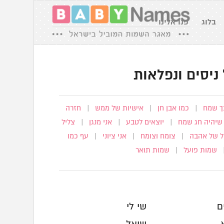
בלוג
פנו אלינו
ניסים ונפלאות
כך שמח
|
כמו אבן חן
|
אישיות של ממש
|
חזרה
שיהיה חג שמח
|
יוצאים לטבע
|
אני מנגן
|
צליל
ל של אהבה
|
צומח וצומח
|
אני ציוני
|
עף כמו
שמות פועל
|
שמות תואר
ם
שי לי