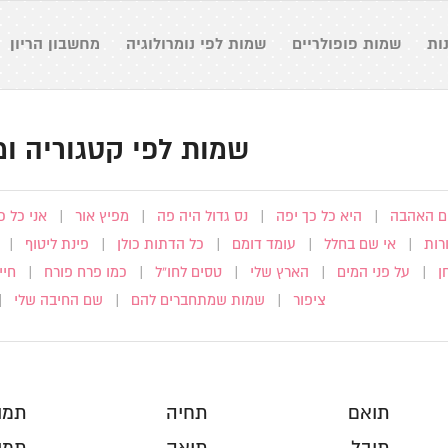
ות
שמות פופולריים
שמות לפי נומרולוגיה
מחשבון הריון
שמות לפי קטגוריה ומ
 האהבה
|
היא כל כך יפה
|
נס גדול היה פה
|
מפיץ אור
|
אני כל 
רות
|
אי שם בחלל
|
עומד דומם
|
כל הדתות כולן
|
פינת ליטוף
|
ן
|
על פני המים
|
הארץ שלי
|
טסים לחו”ל
|
כמו פרח פורח
|
חיי
ציפור
|
שמות שמתחברים להם
|
שם החיבה שלי
|
תואם
תחיה
תמו