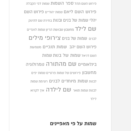
ספר השמות
פירוש השם תהל
שמות לפי הקבלה
פירוש השם ליאם
פירוש השם
שמות יהודיים
‹
יהלי
שמות של בנים ובנות
בחירת שם לתינוק
שם לילד
מחשבון שבועות הריון
שמות לועזיים
צירופי מילים
שמות של בנים
לבנים
פירוש השם יהב
שמות תנכיים
משמעות
שמות של בנות
שמות
השם דניאל
שם מהתורה
בינלאומיים
נומרולוגיה
מחשבון
פירושים של שמות פרטיים
שמות יפים
שמות מיוחדים לבנים
לבנות
רשימת שמות
שם לילדה
לבנות
שמות תואר
איך לקרוא
לילד
שמות על פי מאפיינים