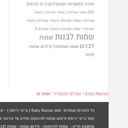
חזרה למקורות
יוצאים לטבע
כל הדתות
כולן
מספר נומרולוגי 1
מספר נומרולוגי 3
מספר
נומרולוגי 4
מספר נומרולוגי 5
מספר נומרולוגי 6
מספר
9
נומרולוגי 7
מספר נומרולוגי 8
מספר נומרולוגי
שמות לבנות
שמות
לבנים
שמות שמתחברים להם
שמות
תואר
Baby Names
»
שם לפי קטגוריה
»
עמוד 15
כל הזכויות שמורות 2015 Baby Names ( בייבי ניימס ) - מאגר שמות לתינוקות / שמות לילדים.
אתר בייבי ניימס חיפוש שמות לתינוקות ומידע על פירושי 
מחשבון הריון
|
שמות לתינוקות
|
פירוש שמות
|
שמות לבני