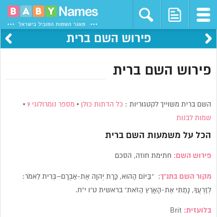
פירוש השם ברית
פירוש השם ברית
השם ברית משוייך לקטגוריות :
כל הדתות כולן
•
מספר נומרולוגי 9
•
שמות לבנות
הכל על משמעות השם
ברית
פירוש השם:
חתימת חוזה, הסכם
מקור השם בתנ”ך:
“בַּיּוֹם הַהוּא, כָּרַת יְהוָה אֶת-אַבְרָם–בְּרִית לֵאמֹר:
לְזַרְעֲךָ, נָתַתִּי אֶת-הָאָרֶץ הַזֹּאת” בראשית ט”ו י”ח.
בלועזית:
Brit