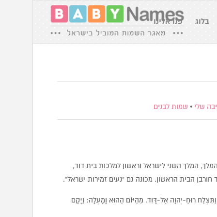
בלוג
פנו אלינו
בה שלי
•
שמות לבנים
המלך, המלך השני לישראל וראשון למלכות בית דוד,
 וַתִּצְלַח רוּחַ-יְהוָה אֶל-דָּוִד, מֵהַיּוֹם הַהוּא וָמָעְלָה; וַיָּקָם