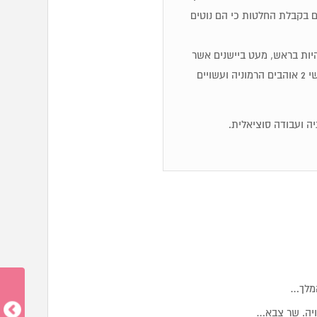
ם בקבלת החלטות כי הם נוטים
ולהיות בראש, מעט ביישנים אשר
חוששים להביע את דעתם בציבור כדי להימנע מוויכוחים ועימותים. אנשי 2 אוהבים הרמוניה ועשויים
ה ועבודה סוציאלית.
המלך…
ויה. שר צבא…