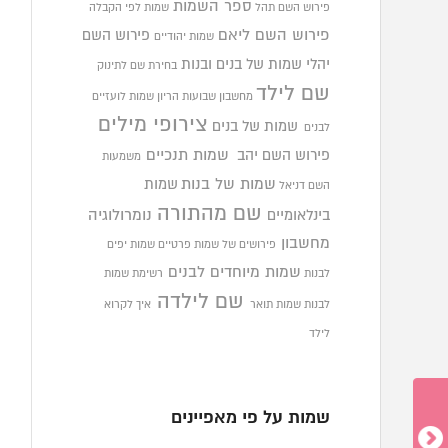
ספר השמות
פירוש השם תהל
שמות לפי הקבלה
פירוש השם ליאם
פירוש השם
שמות יהודיים
יהלי
שמות של בנים ובנות
בחירת שם לתינוק
שם לילד
מחשבון שבועות הריון
שמות לועזיים
צירופי מילים
שמות של בנים
לבנים
פירוש השם יהב
שמות תנכיים
משמעות
שמות של בנות
שמות
השם דניאל
שם מהתורה
בינלאומיים
נומרולוגיה
מחשבון
פירושים של שמות פרטיים
שמות יפים
שמות מיוחדים לבנים
לבנות
רשימת שמות
שם לילדה
לבנות
שמות תואר
איך לקרוא
לילד
שמות על פי מאפיינים