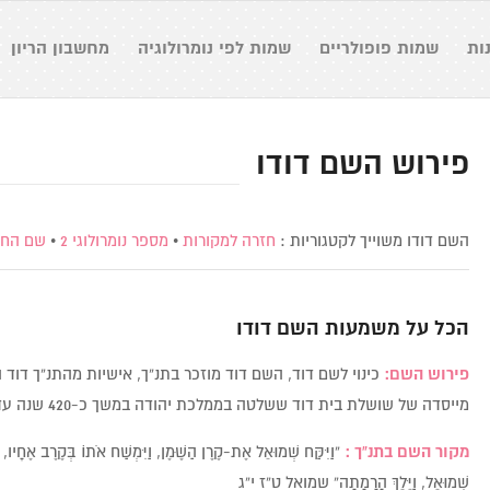
ות
שמות פופולריים
שמות לפי נומרולוגיה
מחשבון הריון
פירוש השם דודו
השם דודו משוייך לקטגוריות :
חזרה למקורות
•
מספר נומרולוגי 2
•
שם החי
הכל על משמעות השם
דודו
פירוש השם:
כינוי לשם דוד, השם דוד מוזכר בתנ”ך, אישיות מהתנ”ך דוד 
מייסדה של שושלת בית דוד ששלטה בממלכת יהודה במשך כ-420 שנה עד חורבן הבית הראשון. מכונה גם “נעים זמירות ישראל”.
מקור השם בתנ”ך :
“וַיִּקַּח שְׁמוּאֵל אֶת-קֶרֶן הַשֶּׁמֶן, וַיִּמְשַׁח אֹתוֹ בְּקֶרֶב אֶחָיו,
שְׁמוּאֵל, וַיֵּלֶךְ הָרָמָתָה” שמואל ט”ז י”ג