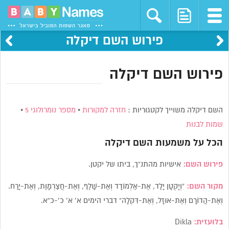
פירוש השם דיקלה
פירוש השם דיקלה
השם דיקלה משוייך לקטגוריות :
חזרה למקורות
•
מספר נומרולוגי 5
•
שמות לבנות
הכל על משמעות השם
דיקלה
פירוש השם:
אישיות מהתנ”ך, ביתו של יקטן.
מקור השם:
“וְיָקְטָן יָלַד, אֶת-אַלְמוֹדָד וְאֶת-שָׁלֶף, וְאֶת-חֲצַרְמָוֶת, וְאֶת-יָרַח.
וְאֶת-הֲדוֹרָם וְאֶת-אוּזָל, וְאֶת-דִּקְלָה” דברי הימים א’ א’ כ’-כ”א.
בלועזית:
Dikla