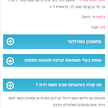
מקור השם בתנ”ך :
“וַתֹּאמֶר רָחֵל, דָּנַנִּי אֱלֹהִים, וְגַם שָׁמַע בְּקֹלִי, וַיִּתֶּן-לִי
בֵּן; עַל-כֵּן קָרְאָה שְׁמוֹ, דָּן”. בראשית ל’ ו’
בלועזית:
Danit
מין:
נקבה
מחשבון נומרולוגי
שמות בעלי משמעות קרובה והצעות נוספות:
מה קורה באינטרנט סביב השם דנית ?
אהבתם את פירוש השם דנית? יש לכם הערות או שאלות בקשר לשם
דנית, אתם מוזמנים לשלוח לנו פידבק