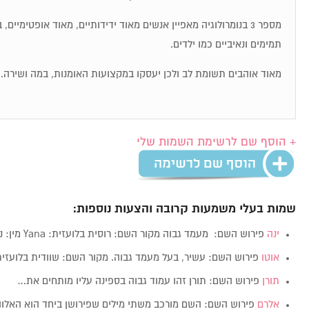
מספר 3 בנומרולוגיה מאפיין אנשים מאוד ידידותיים, מאוד אופטימיי
תמימים ונאיביים כמו ילדים.
מאוד אוהבים תשומת לב ולכן יעסקו במקצועות האומנות, במה ושירה.
+ הוסף שם לרשימת השמות שלי
שמות בעלי משמעות קרובה והצעות נוספות:
ינה
פירוש השם: מעמד גבוה מקור השם: רוסית בלועזית: Yana מין: נקבה ערך…
אוטו
פירוש השם: עשיר, בעל מעמד גבוה. מקור השם: שוודית בלועזית: tto
תורן
פירוש השם: תורן זהו עמוד גבוה בספינה עליו מותחים את…
אלרם
פירוש השם: השם מורכב משתי מילים שפירושן ביחד הוא האלו