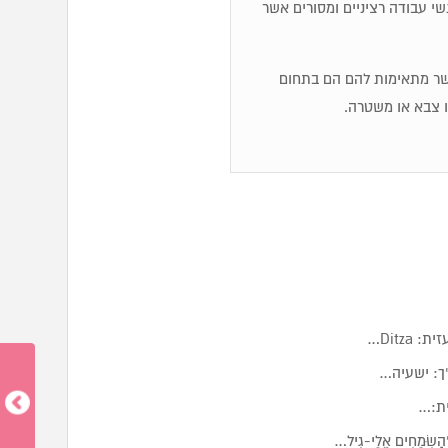
שי עבודה רציניים ומסורים אשר
אשר מתאימות להם הם בתחום
ו צבא או משטרה.
Ditz…
ך: ישעיה…
ית:…
מֵחִים אֱלֵי-גִיל…