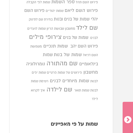
ספר השמות
פירוש השם תהל
שמות לפי הקבלה
פירוש השם ליאם
פירוש השם
שמות יהודיים
יהלי
שמות של בנים ובנות
בחירת שם לתינוק
שם לילד
מחשבון שבועות הריון
שמות לועזיים
צירופי מילים
שמות של בנים
לבנים
פירוש השם יהב
שמות תנכיים
משמעות
שמות של בנות
שמות
השם דניאל
שם מהתורה
בינלאומיים
נומרולוגיה
מחשבון
פירושים של שמות פרטיים
שמות יפים
שמות מיוחדים לבנים
לבנות
רשימת שמות
שם לילדה
לבנות
שמות תואר
איך לקרוא
לילד
שמות על פי מאפיינים