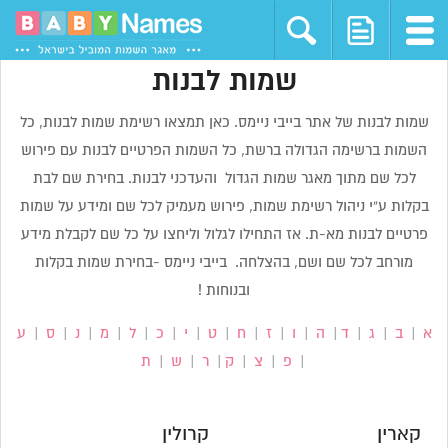
שמות לבנות
שמות לבנות של אתר בייבי ניימס. כאן תמצאו רשימת שמות לבנות, כל
השמות ברשימה הגדולה ברשת, כל השמות הפרטיים לבנות עם פירוש
לכל שם מתוך מאגר שמות הגדול והעדכני לבנות. בחירת שם לבת
בקלות ע”י ניהול רשימת שמות, פירוש מעמיק לכל שם ומידע על שמות
פרטיים לבנות מא-ת. אז התחילו לגלול וליחצו על כל שם לקבלת מידע
מורחב לכל שם ושם, בהצלחה. בייבי ניימס -בחירת שמות בקלות
ובנוחות !
א
|
ב
|
ג
|
ד
|
ה
|
ו
|
ז
|
ח
|
ט
|
י
|
כ
|
ל
|
מ
|
נ
|
ס
|
ע
|
פ
|
צ
|
ק
|
ר
|
ש
|
ת
קארין
קרולין