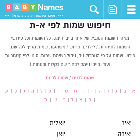
חיפוש שמות לפי א-ת
מאגר השמות המוביל של אתר בייבי ניימס, כל השמות וכל פירושי
השמות לתינוקות / לילדים, פירוש / משמעות שמות מקיף לכל שם,
פירוש שמות על פי הנומרולוגיה, ניהול רשימת שמות, סינון לפי קטגוריות
ועוד. בייבי ניימס לבחור שם בקלות ובנוחות !
שמות לבנים
/
שמות לבנות
א
|
ב
|
ג
|
ד
|
ה
|
ו
|
ז
|
ח
|
ט
|
י
|
כ
|
ל
|
מ
|
נ
|
ס
|
ע
|
פ
|
צ
|
ק
|
ר
|
ש
|
ת
יאיר
יואלית
יאירה
יואן