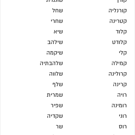
קורן
שונמית
קורנליה
שחל
קטרינה
שחרי
קלוד
שיא
קלודט
שילהב
קלי
שיקמה
קמילה
שלהבתיה
קרולינה
שלווה
קרינה
שלף
רויה
שמרית
רומינה
שפיר
רוני
שקדיה
רוס
שר