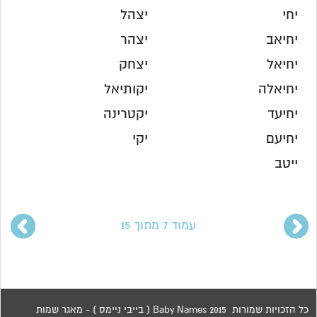
יחי
יצהל
יחיאב
יצהר
יחיאל
יצחק
יחיאלה
יקותיאל
יחיעד
יקטרינה
יחיעם
יקי
ייטב
עמוד 7 מתוך 15
כל הזכויות שמורות 2015 Baby Names ( בייבי ניימס ) - מאגר שמות