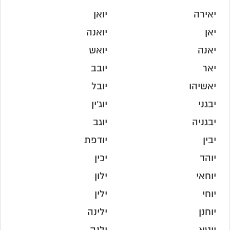
יאירה
יואן
יאן
יואנה
יאנה
יואש
יאר
יובב
יאשיהו
יובל
יבגני
יוג'ין
יבגניה
יוגב
יבין
יודפת
יוהד
יכין
יוחאי
ילון
יוחי
ילין
יוחנן
ילינה