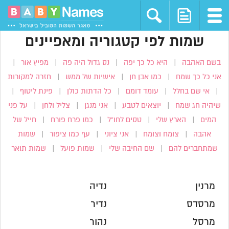
שמות לפי קטגוריה ומאפיינים
בשם האהבה
|
היא כל כך יפה
|
נס גדול היה פה
|
מפיץ אור
|
אני כל כך שמח
|
כמו אבן חן
|
אישיות של ממש
|
חזרה למקורות
|
אי שם בחלל
|
עומד דומם
|
כל הדתות כולן
|
פינת ליטוף
|
שיהיה חג שמח
|
יוצאים לטבע
|
אני מנגן
|
צליל ולחן
|
על פני
המים
|
הארץ שלי
|
טסים לחו”ל
|
כמו פרח פורח
|
חייל של
אהבה
|
צומח וצומח
|
אני ציוני
|
עף כמו ציפור
|
שמות
שמתחברים להם
|
שם החיבה שלי
|
שמות פועל
|
שמות תואר
מרנין
נדיה
מרסדס
נדיר
מרסל
נהור