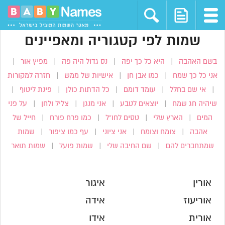
שמות לפי קטגוריה ומאפיינים
בשם האהבה
|
היא כל כך יפה
|
נס גדול היה פה
|
מפיץ אור
|
אני כל כך שמח
|
כמו אבן חן
|
אישיות של ממש
|
חזרה למקורות
|
אי שם בחלל
|
עומד דומם
|
כל הדתות כולן
|
פינת ליטוף
|
שיהיה חג שמח
|
יוצאים לטבע
|
אני מנגן
|
צליל ולחן
|
על פני
המים
|
הארץ שלי
|
טסים לחו”ל
|
כמו פרח פורח
|
חייל של
אהבה
|
צומח וצומח
|
אני ציוני
|
עף כמו ציפור
|
שמות
שמתחברים להם
|
שם החיבה שלי
|
שמות פועל
|
שמות תואר
אורין
איגור
אוריעוז
אידה
אורית
אידו