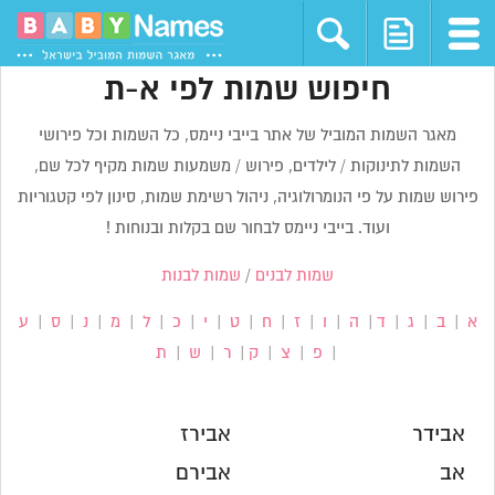
חיפוש שמות לפי א-ת
מאגר השמות המוביל של אתר בייבי ניימס, כל השמות וכל פירושי
השמות לתינוקות / לילדים, פירוש / משמעות שמות מקיף לכל שם,
פירוש שמות על פי הנומרולוגיה, ניהול רשימת שמות, סינון לפי קטגוריות
ועוד. בייבי ניימס לבחור שם בקלות ובנוחות !
שמות לבנים
/
שמות לבנות
א
|
ב
|
ג
|
ד
|
ה
|
ו
|
ז
|
ח
|
ט
|
י
|
כ
|
ל
|
מ
|
נ
|
ס
|
ע
|
פ
|
צ
|
ק
|
ר
|
ש
|
ת
אבידר
אבירז
אב
אבירם