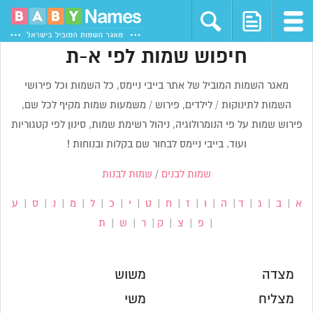
חיפוש שמות לפי א-ת
מאגר השמות המוביל של אתר בייבי ניימס, כל השמות וכל פירושי
השמות לתינוקות / לילדים, פירוש / משמעות שמות מקיף לכל שם,
פירוש שמות על פי הנומרולוגיה, ניהול רשימת שמות, סינון לפי קטגוריות
ועוד. בייבי ניימס לבחור שם בקלות ובנוחות !
שמות לבנים
/
שמות לבנות
א
|
ב
|
ג
|
ד
|
ה
|
ו
|
ז
|
ח
|
ט
|
י
|
כ
|
ל
|
מ
|
נ
|
ס
|
ע
|
פ
|
צ
|
ק
|
ר
|
ש
|
ת
מצדה
משוש
מצליח
משי